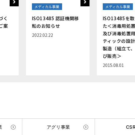
メディカル事業
メディカル事業
づく
ISO13485 認証機関移
ISO13485
ご案
転のお知らせ
た＜消毒用処
及び消毒処置
2022.02.22
ティックの設
製造（組立て
び販売＞
2015.08.01
業
アグリ事業
CS