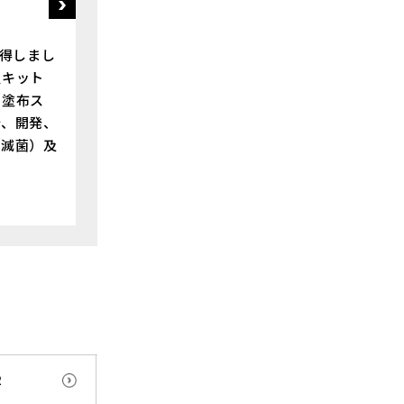
を取得しまし
置キット
用塗布ス
計、開発、
、滅菌）及
R