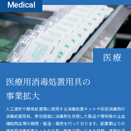
Medical
医療
医療用消毒処置用具の
事業拡大
人工透析や簡易処置等に使用する消毒処置キットや術前消毒用の
消毒処置用具、単包容器に消毒剤を充填した製品や穿刺後の止血
補助用品等の開発・製造・販売を行っております。創業期よりの
透析用消毒処置キットの生産・販売で築いてきた経験・基盤を活